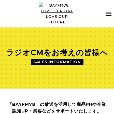
タイムテーブル
ラジオCMをお考えの皆様へ
DJプロフィール
SALES INFORMATION
インフォメーション
ゲストスケジュール
「BAYFM78」の放送を活用して商品PRや企業
認知UP・集客などをサポートいたします。
イベント・ライブ