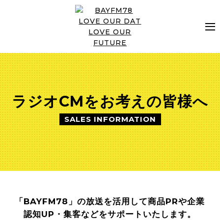
タイムテーブル
ラジオCMをお考えの皆様へ
DJプロフィール
SALES INFORMATION
インフォメーション
ゲストスケジュール
「BAYFM78」の放送を活用して商品PRや企業
認知UP・集客などをサポートいたします。
イベント・ライブ